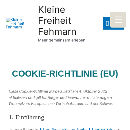
Zum
Kleine
Menü
Inhalt
springen
Freiheit
Menü
Fehmarn
Meer gemeinsam erleben.
COOKIE-RICHTLINIE (EU)
Consent
Consent
Consent
Consent
Consent
Diese Cookie-Richtlinie wurde zuletzt am 4. Oktober 2023
to
to
to
to
to
aktualisiert und gilt für Bürger und Einwohner mit ständigem
service
service
service
service
service
Wohnsitz im Europäischen Wirtschaftsraum und der Schweiz.
wordpress
elementor
youtube
facebook
sonstiges
1. Einführung
Unsere Website,
https://www.kleine-freiheit-fehmarn.de
(im