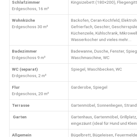
Schlafzimmer
Kingsizebett (180×200), Fliegengitt
Erdgeschoss, 16 m²
Wohnküche
Backofen, Ceran-Kochfeld, Elektrohe
Erdgeschoss 30 m²
Gefrierfach, Geschirr, Geschirrspül
Küchenzeile, Kühlschrank, Mikrowell
Wasserkocher und vieles mehr….
Badezimmer
Badewanne, Dusche, Fenster, Spie
Erdgeschoss 9 m²
Waschmaschine, WC
WC (separat)
Spiegel, Waschbecken, WC
Erdgeschoss, 2 m²
Flur
Garderobe, Spiegel
Erdgeschoss, 20 m²
Terrasse
Gartenmöbel, Sonnenliegen, Stran
Garten
Gartenhaus, Gartenmöbel, Grillplatz
eingezäunt (ideal für Hund und Klein
Allgemein
Bügelbrett, Bügeleisen, Feuermelder